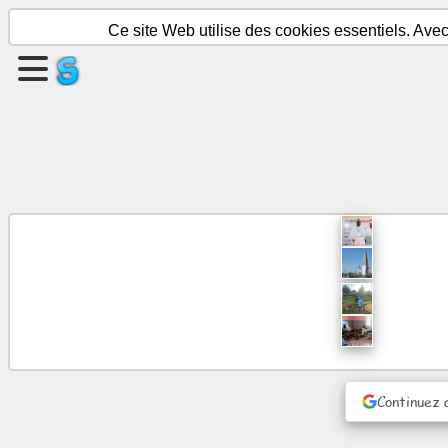
Ce site Web utilise des cookies essentiels. Ave
Créer
une
page
Créer
un
groupe
Des
articles
Ordre
du
Continuez 
jour