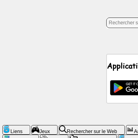
Divertissement
Réseau
social
Nouvelles
Icônes
Applicat
gratuites
ChatGPT
wiki
Contacts
Jeux
Liens
Jeux
Rechercher sur le Web
A